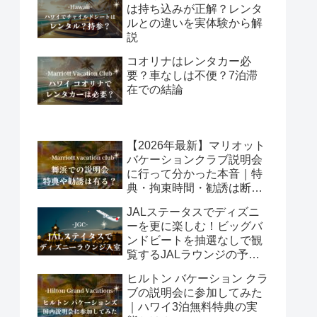
は持ち込みが正解？レンタ
ルとの違いを実体験から解
説
コオリナはレンタカー必
要？車なしは不便？7泊滞
在での結論
【2026年最新】マリオット
バケーションクラブ説明会
に行って分かった本音｜特
典・拘束時間・勧誘は断れ
る？
JALステータスでディズニ
ーを更に楽しむ！ビッグバ
ンドビートを抽選なしで観
覧するJALラウンジの予約
方法
ヒルトン バケーション クラ
ブの説明会に参加してみた
｜ハワイ3泊無料特典の実