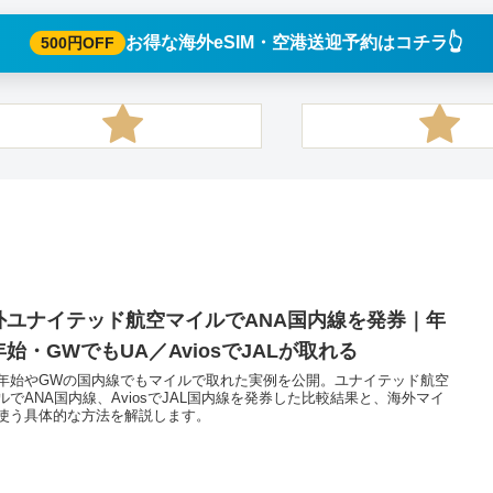
👆️
お得な海外eSIM・空港送迎予約はコチラ
500円OFF
外ユナイテッド航空マイルでANA国内線を発券｜年
始・GWでもUA／AviosでJALが取れる
年始やGWの国内線でもマイルで取れた実例を公開。ユナイテッド航空
ルでANA国内線、AviosでJAL国内線を発券した比較結果と、海外マイ
使う具体的な方法を解説します。