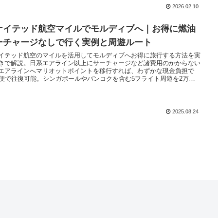
2026.02.10
ナイテッド航空マイルでモルディブへ｜お得に燃油
ーチャージなしで行く実例と周遊ルート
イテッド航空のマイルを活用してモルディブへお得に旅行する方法を実
きで解説。日系エアライン以上にサーチャージなど諸費用のかからない
エアラインへマリオットポイントを移行すれば、わずかな現金負担で
A便で往復可能。シンガポールやバンコクを含む5フライト周遊を2万円
実現した経由地観光や予約の注意点も紹介！
2025.08.24