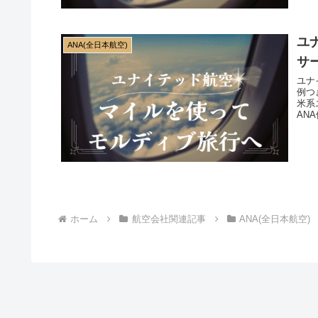
ユ
ANA(全日本航空)
サ
ユナ
例つ
米系
AN
台で
ホーム
航空会社関連記事
ANA(全日本航空)