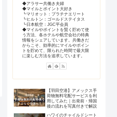
◆アラサー共働き夫婦
◆マイルとポイント大好き
┗マリオット：プラチナエリート
┗ヒルトン：ゴールドステイタス
┗日本航空：JGC平会員
◆マイルやポイントを賢く貯めて使
う方法、各ホテルや航空会社の特典
情報をシェアしています。共働きだ
からこそ、効率的にマイルやポイン
トを貯めて、限られた時間で最大限
に楽しむ方法を追求しています。
【羽田空港】アメックス手
荷物無料宅配サービスを利
用してみた｜出発前・帰国
後の流れを写真付きで解説
ハワイのチャイルドシート