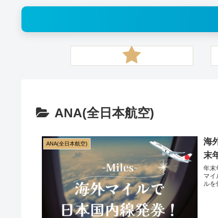
ANA(全日本航空)
海
ANA(全日本航空)
末年
年末
マイ
ルを