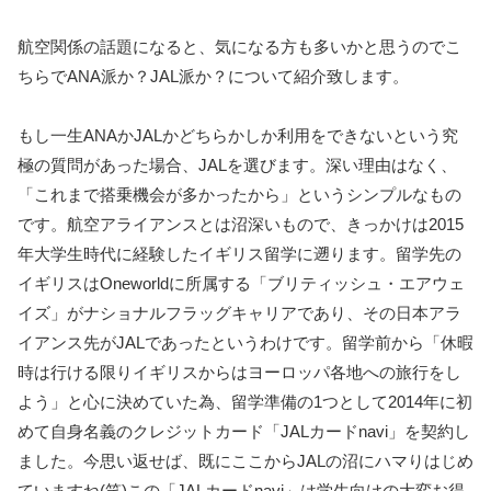
航空関係の話題になると、気になる方も多いかと思うのでこ
ちらでANA派か？JAL派か？について紹介致します。
もし一生ANAかJALかどちらかしか利用をできないという究
極の質問があった場合、JALを選びます。深い理由はなく、
「これまで搭乗機会が多かったから」というシンプルなもの
です。航空アライアンスとは沼深いもので、きっかけは2015
年大学生時代に経験したイギリス留学に遡ります。留学先の
イギリスはOneworldに所属する「ブリティッシュ・エアウェ
イズ」がナショナルフラッグキャリアであり、その日本アラ
イアンス先がJALであったというわけです。留学前から「休暇
時は行ける限りイギリスからはヨーロッパ各地への旅行をし
よう」と心に決めていた為、留学準備の1つとして2014年に初
めて自身名義のクレジットカード「JALカードnavi」を契約し
ました。今思い返せば、既にここからJALの沼にハマりはじめ
ていますね(笑)この「JALカードnavi」は学生向けの大変お得