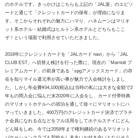
のホテルです。きっかけはこちらも上記の「JAL派」のエピソ
ードと通じて「クレジットカードの保有」が理由になりま
す。そこからそれぞれの魅力にハマり、ハネムーンはマリオ
ット系ホテル・結婚式はヒルトン系ホテルとどちらもここ
ぞ！という場面で利用させていただきました。
2018年にクレジットカードを「JALカード navi」から「JAL
CLUB EST」へ切替え検討を行った際に、現在の「Marriott プ
レミアムカード」の前身である「spgアメックスカード」の存
在を知りマイル還元率が高い事が魅力で入会検討をしまし
た。しかし年会費¥34,100(税込)は当時の私には大きな金額で2
年もの間入会に悩んだ末2020年に入会をし、カード付帯特典
のマリオットホテルへの宿泊を通して徐々にマリオットにハ
マっていきました。400万円のクレジットカード決済でプラチ
ナ会員になれる点などをフル活用をしてホテルステイにどん
どん味をしめ、今では2058年まで権利継続のあるマリオット
バケーションクラブも契約をし末永いお付き合いとなりそう