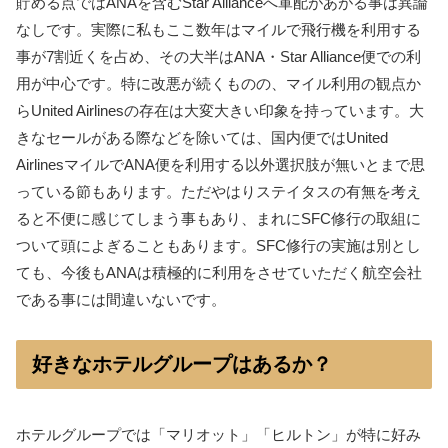
貯める点ではANAを含むStar Allianceへ軍配があがる事は異論
なしです。実際に私もここ数年はマイルで飛行機を利用する
事が7割近くを占め、その大半はANA・Star Alliance便での利
用が中心です。特に改悪が続くものの、マイル利用の観点か
らUnited Airlinesの存在は大変大きい印象を持っています。大
きなセールがある際などを除いては、国内便ではUnited
AirlinesマイルでANA便を利用する以外選択肢が無いとまで思
っている節もあります。ただやはりステイタスの有無を考え
ると不便に感じてしまう事もあり、まれにSFC修行の取組に
ついて頭によぎることもあります。SFC修行の実施は別とし
ても、今後もANAは積極的に利用をさせていただく航空会社
である事には間違いないです。
好きなホテルグループはあるか？
ホテルグループでは「マリオット」「ヒルトン」が特に好み