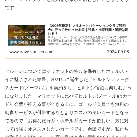
です♩
【2026年最新】マリオットバケーションクラブ説明
会に行って分かった本音｜特典・拘束時間・勧誘は断
れる？
マリオット バケーションクラブの説明会(舞浜)について、参加条
件や説明会参加特典、勧誘の有無を体験談を交えて紹介します。
実際に即日成約を行わなかった理由や、アンコールパッケージ参
加特典までも具体的なポイント数も含めて共有します。マリオッ
www.travels-miles.com
2024.09.08
トバケーションクラブの説明会に参加予定がある方で不明点があ
ればお気軽に質問ください。
ヒルトンについてはマリオットの特典を保有したホテルステ
イに魅了された結果、2021年に誕生した「ヒルトンアメック
スカード(ノーマル)」を契約をし、ヒルトン宿泊も楽しむよう
になりました。マリオットに比べてヒルトン(ノーマル)はカー
ド年会費が抑える事ができる上に、ゴールド会員でも無料の
朝食サービスが付帯するなどよりコスパの良いカードとなっ
てるので「お得な旅行系・ホテル系カードが欲しい」方に対
しては強くオススメしたいカードです。余談ですが、私たち