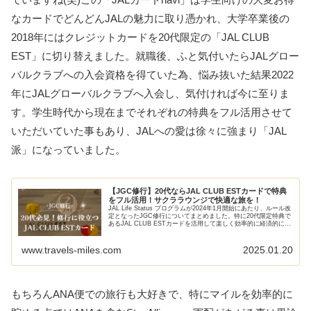
なカードでどんどんJALの魅力に取り憑かれ、大学卒業後の
2018年にはクレジットカードを20代限定の「JAL CLUB
EST」に切り替えました。就職後、ふと気付いたらJALグロー
バルクラブへの入会資格を得ていた為、悩み抜いた結果2022
年に‎JALグローバルクラブへ入会し、気付ければ今に至りま
す。学生時代から現在までそれぞれの特典をフル活用させて
いただいていた事もあり、JALへの愛は徐々に強まり「JAL
派」になっていました。
【JGC修行】20代ならJAL CLUB ESTカードで特典
をフル活用！サクララウンジで快適な旅を！
JAL Life Status プログラムが2024年1月開始にあたり、ルール改
定となったJGC修行についてまとめました。特に20代限定特典で
あるJAL CLUB ESTカードを活用して楽しく効率的に経済的に修
行を行う方法を案内しています。サクララウンジ利用やマイル還
元率UPを実現。初心者でもわかりやすく解説します。
www.travels-miles.com
2025.01.20
もちろんANA便での旅行も大好きで、特にマイルを効率的に