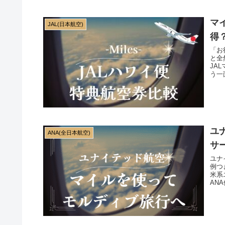
マ
JAL(日本航空)
得
「お
と全
JA
う一
ユ
ANA(全日本航空)
サ
ユナ
例つ
米系
AN
台で