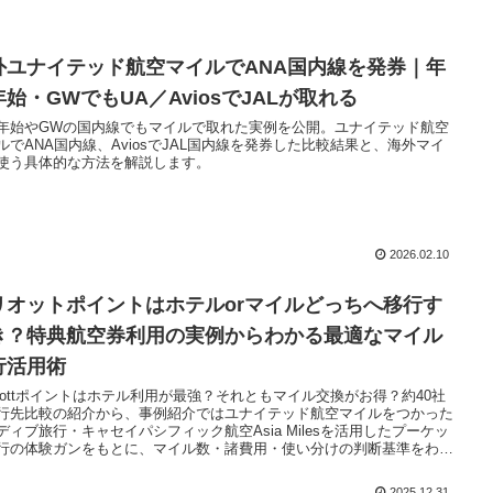
外ユナイテッド航空マイルでANA国内線を発券｜年
始・GWでもUA／AviosでJALが取れる
年始やGWの国内線でもマイルで取れた実例を公開。ユナイテッド航空
ルでANA国内線、AviosでJAL国内線を発券した比較結果と、海外マイ
使う具体的な方法を解説します。
2026.02.10
リオットポイントはホテルorマイルどっちへ移行す
き？特典航空券利用の実例からわかる最適なマイル
行活用術
rriottポイントはホテル利用が最強？それともマイル交換がお得？約40社
行先比較の紹介から、事例紹介ではユナイテッド航空マイルをつかった
ディブ旅行・キャセイパシフィック航空Asia Milesを活用したプーケッ
行の体験ガンをもとに、マイル数・諸費用・使い分けの判断基準をわか
すく解説します。
2025.12.31