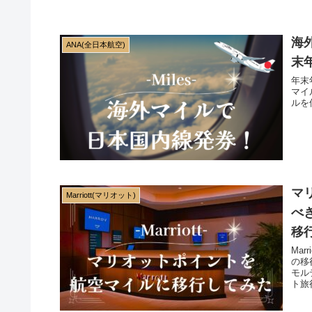
海
ANA(全日本航空)
末年
年末
マイ
ルを
マ
Marriott(マリオット)
べ
移
Ma
の移
モル
ト旅
りや