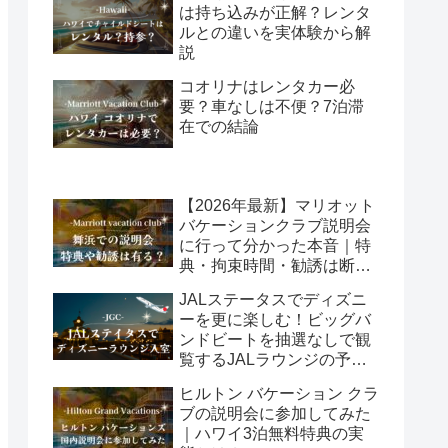
は持ち込みが正解？レンタ
ルとの違いを実体験から解
説
コオリナはレンタカー必
要？車なしは不便？7泊滞
在での結論
【2026年最新】マリオット
バケーションクラブ説明会
に行って分かった本音｜特
典・拘束時間・勧誘は断れ
る？
JALステータスでディズニ
ーを更に楽しむ！ビッグバ
ンドビートを抽選なしで観
覧するJALラウンジの予約
方法
ヒルトン バケーション クラ
ブの説明会に参加してみた
｜ハワイ3泊無料特典の実