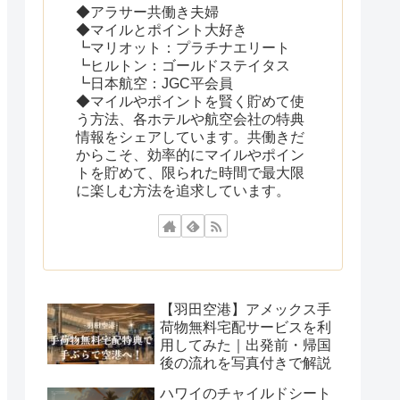
◆アラサー共働き夫婦
◆マイルとポイント大好き
┗マリオット：プラチナエリート
┗ヒルトン：ゴールドステイタス
┗日本航空：JGC平会員
◆マイルやポイントを賢く貯めて使
う方法、各ホテルや航空会社の特典
情報をシェアしています。共働きだ
からこそ、効率的にマイルやポイン
トを貯めて、限られた時間で最大限
に楽しむ方法を追求しています。
【羽田空港】アメックス手
荷物無料宅配サービスを利
用してみた｜出発前・帰国
後の流れを写真付きで解説
ハワイのチャイルドシート