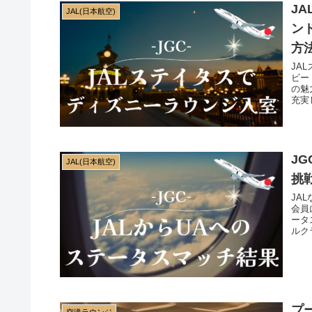
J
JAL(日本航空)
ン
方
JA
ビー
の魅
充実
を特
J
JAL(日本航空)
挑
JA
会員
ータ
ルク
けし
プ
空港ラウンジ