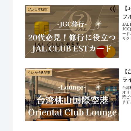
【J
JAL(日本航空)
フ
JAL
JG
ード
サク
説し
【
クレカ特典記事
ラ
台湾桃
オリ
湾ビ
ます
はい