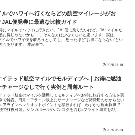
イルでハワイへ行くならどの航空マイレージがお
？JAL便発券に最適な比較ガイド
得にマイルでハワイに行きたい。JAL便に乗りたいけど、JALマイルだ
然お得じゃないかも──」そんな方は少なくないと思います。実は、
Lマイルでハワイ便を取ろうとしても、 思ったほど“お得にならない”とい
面もあります。 本記事で...
2025.11.18
ナイテッド航空マイルでモルディブへ｜お得に燃油
ーチャージなしで行く実例と周遊ルート
イテッド航空のマイルを活用してモルディブへお得に旅行する方法を実
きで解説。日系エアライン以上にサーチャージなど諸費用のかからない
エアラインへマリオットポイントを移行すれば、わずかな現金負担で
A便で往復可能。シンガポールやバンコクを含む5フライト周遊を2万円
実現した経由地観光や予約の注意点も紹介！
2025.08.24