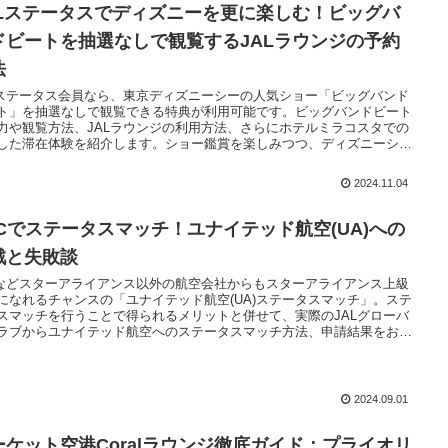
ALステータスでディズニーを更に楽しむ！ビッグバ
ドビートを抽選なしで観覧するJALラウンジの予約
法
Lステータス会員なら、東京ディズニーシーの人気ショー「ビッグバンド
ト」を抽選なしで観覧できる特典が利用可能です。ビッグバンドビート
力や観覧方法、JALラウンジの利用方法、さらにホテルミラコスタでの
した滞在体験を紹介します。ショー鑑賞を楽しみつつ、ディズニーシー
別な一日として満喫したい方は必見です。
2024.11.04
GCでステータスマッチ！ユナイテッド航空(UA)への
戦と失敗談
Lなどスターアライアンス以外の航空会社からもスターアライアンス上級
になれるチャンスの「ユナイテッド航空(UA)ステータスマッチ」。ステ
スマッチを行うことで得られるメリットと併せて、実際のJALグローバ
ラブからユナイテッド航空へのステータスマッチ方法、申請結果をお届
ます。
2024.09.01
ーケット空港Coralラウンジ徹底ガイド：プライオリ