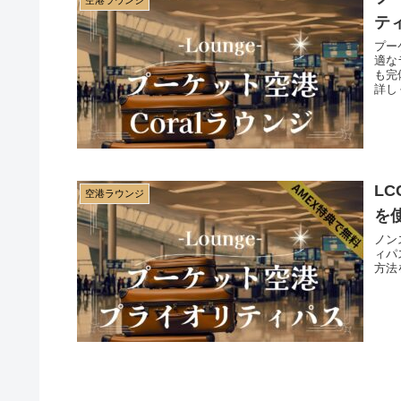
テ
プー
適な
も完
詳し
体験
L
空港ラウンジ
を
ノン
ィパ
方法