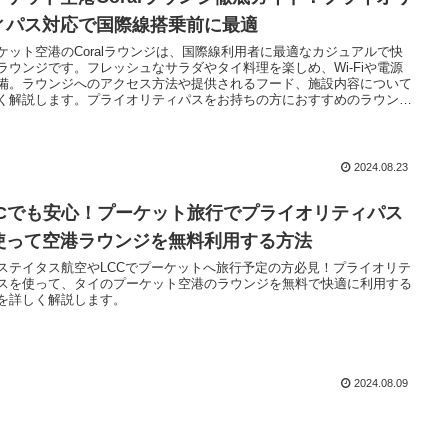
ィパス対応で国際線搭乗前に最適
ケット空港のCoralラウンジは、国際線利用者に最適なカジュアルで快
ラウンジです。フレッシュなサラダやタイ料理を楽しめ、Wi-Fiや電源
備。ラウンジへのアクセス方法や提供されるフード、施設内容について
く解説します。プライオリティパスをお持ちの方におすすめのラウンジ
をお届けします。
2024.08.23
CCでも安心！プーケット旅行でプライオリティパス
使って空港ラウンジを無料利用する方法
ステイタス航空やLCCでプーケットへ旅行予定の方必見！プライオリテ
スを使って、タイのプーケット空港のラウンジを無料で快適に利用する
を詳しく解説します。
2024.08.09