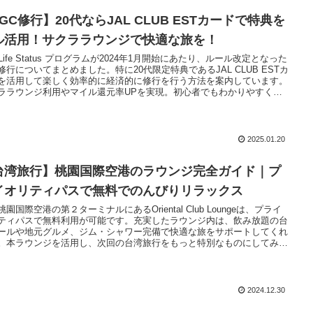
GC修行】20代ならJAL CLUB ESTカードで特典を
ル活用！サクララウンジで快適な旅を！
 Life Status プログラムが2024年1月開始にあたり、ルール改定となった
C修行についてまとめました。特に20代限定特典であるJAL CLUB ESTカ
を活用して楽しく効率的に経済的に修行を行う方法を案内しています。
ララウンジ利用やマイル還元率UPを実現。初心者でもわかりやすく解
ます。
2025.01.20
台湾旅行】桃園国際空港のラウンジ完全ガイド｜プ
イオリティパスで無料でのんびりリラックス
園国際空港の第２ターミナルにあるOriental Club Loungeは、プライ
ティパスで無料利用が可能です。充実したラウンジ内は、飲み放題の台
ールや地元グルメ、ジム・シャワー完備で快適な旅をサポートしてくれ
。本ラウンジを活用し、次回の台湾旅行をもっと特別なものにしてみて
かがでしょうか。
2024.12.30