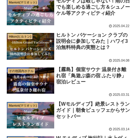
モルディブは暇じゃない！雨の日
Marriott(マリオット)
でも楽しめる過ごし方＆シュノー
ケル等アクティビティ紹介
2025.04.22
ヒルトン バケーション クラブの
Hilton(ヒルトン)
説明会に参加してみた｜ハワイ3
泊無料特典の実態とは？
2025.04.08
【霧島】個室サウナ 温泉付き離
その他国内ホテル
れ宿「鳥遊ぶ森の宿 ふたり静」
宿泊レビュー
2025.03.31
【Wモルディブ】絶景レストラン
Marriott(マリオット)
ガイド｜朝食ビュッフェからサン
セットバー
2025.03.14