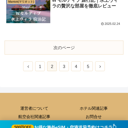
W モルディブ 旅行記｜水上ヴィ
Marriott(マリオット)
ラの贅沢な部屋を徹底レビュー
2025.02.24
次のページ
前
次
1
2
3
4
5
へ
へ
運営者について
ホテル関連記事
航空会社関連記事
お問合せ
© 2024 ParukoTravel ｜ おトク旅行の物語を共有.
👆️
お得な海外eSIM・空港送迎予約はコチラ
500円OFF