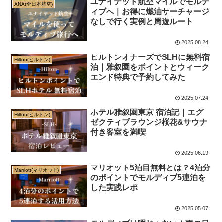
ユナイテッド航空マイルでモルデ
ANA(全日本航空)
ィブへ｜お得に燃油サーチャージ
なしで行く実例と周遊ルート
2025.08.24
ヒルトンオナーズでSLHに無料宿
Hilton(ヒルトン)
泊｜雅叙園をポイントとウィーク
エンド特典で予約してみた
2025.07.24
ホテル雅叙園東京 宿泊記｜エグ
Hilton(ヒルトン)
ゼクティブラウンジ桜花&サウナ
付き客室を満喫
2025.06.19
マリオット5泊目無料とは？4泊分
Marriott(マリオット)
のポイントでモルディブ5連泊を
した実践レポ
2025.05.07