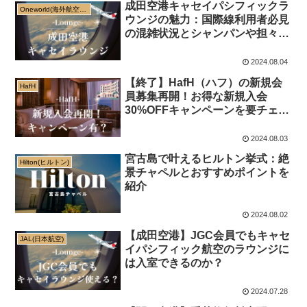
成田空港キャセイパシフィックラ
Oneworld(海外航空会社)
ウンジの魅力：国際線利用者必見
の混雑状況とシャンパンや担々麺
有無をご紹介
2024.08.04
【終了】HafH（ハフ）の新規会
HafH
員募集再開！お得な新規入会
30%OFFキャンペーンを要チェッ
ク-9/12まで-
2024.08.03
宮古島で叶えるヒルトン挙式：絶
Hilton(ヒルトン)
景チャペルとおすすめポイントを
紹介
2024.08.02
【成田空港】JGC会員でもキャセ
JAL(日本航空)
イパシフィック航空のラウンジに
は入室できるのか？
2024.07.28