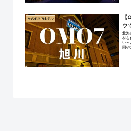
【
その他国内ホテル
ウ
北海
材を
いっ
園や
しま