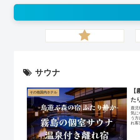
サウナ
【
その他国内ホテル
た
鹿児
気に
う方
れ客