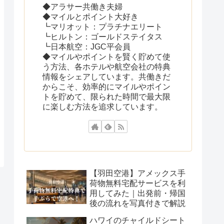
◆アラサー共働き夫婦
◆マイルとポイント大好き
┗マリオット：プラチナエリート
┗ヒルトン：ゴールドステイタス
┗日本航空：JGC平会員
◆マイルやポイントを賢く貯めて使
う方法、各ホテルや航空会社の特典
情報をシェアしています。共働きだ
からこそ、効率的にマイルやポイン
トを貯めて、限られた時間で最大限
に楽しむ方法を追求しています。
【羽田空港】アメックス手
荷物無料宅配サービスを利
用してみた｜出発前・帰国
後の流れを写真付きで解説
ハワイのチャイルドシート