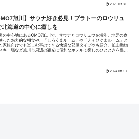
2025.03.31
OMO7旭川】サウナ好き必見！プラトーのロウリュ
で北海道の中心に癒しを
道の中心地にあるOMO7旭川で、サウナとロウリュウを堪能。地元の食
使った魅力的な朝食や、「しろくまルーム」や「えぞひぐまルーム」と
た家族向けでも楽しむ事のできる快適な部屋タイプやも紹介。旭山動物
スキー場など旭川市周辺の観光に便利なホテルで癒しのひとときを過ご
しょう。
2024.08.10