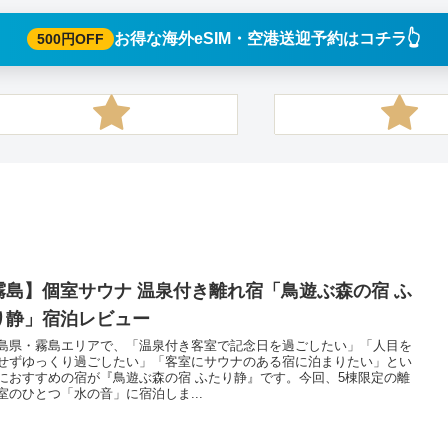
👆️
お得な海外eSIM・空港送迎予約はコチラ
500円OFF
霧島】個室サウナ 温泉付き離れ宿「鳥遊ぶ森の宿 ふ
り静」宿泊レビュー
島県・霧島エリアで、「温泉付き客室で記念日を過ごしたい」「人目を
せずゆっくり過ごしたい」「客室にサウナのある宿に泊まりたい」とい
におすすめの宿が『鳥遊ぶ森の宿 ふたり静』です。今回、5棟限定の離
室のひとつ「水の音」に宿泊しま...