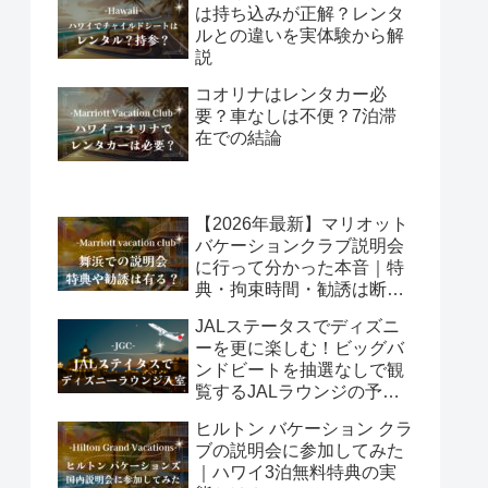
は持ち込みが正解？レンタ
ルとの違いを実体験から解
説
コオリナはレンタカー必
要？車なしは不便？7泊滞
在での結論
【2026年最新】マリオット
バケーションクラブ説明会
に行って分かった本音｜特
典・拘束時間・勧誘は断れ
る？
JALステータスでディズニ
ーを更に楽しむ！ビッグバ
ンドビートを抽選なしで観
覧するJALラウンジの予約
方法
ヒルトン バケーション クラ
ブの説明会に参加してみた
｜ハワイ3泊無料特典の実