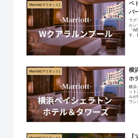
ペ
Marriott(マリオット)
バ
ラグ
ルン
「W
す。
とき
横
Marriott(マリオット)
ホ
横浜
ット
ルが
ウン
した
【
Marriott(マリオット)