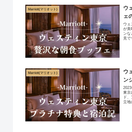
ウ
Marriott(マリオット)
ェ
ウェ
が美
ンな
見で
まる
ウ
Marriott(マリオット)
ン
20
東京
ド、
立地
まし