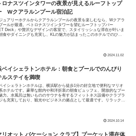
トロナスツインタワーの夜景が見えるルーフトップ
ー Wクアラルンプール宿泊記
ジュアリーホテルからクアラルンプールの夜景を楽しむなら、Wクアラ
プールが最適。ペトロナスツインタワーを望むルーフトップバー
ET Deck」や贅沢なデザインの客室で、スタイリッシュな滞在が叶いま
朝食やダイニングも充実し、KLの魅力が詰まったこのホテルでのひと
をご紹介します。
2024.11.02
浜ベイシェラトンホテル：朝食とプールでのんびり
テルステイを満喫
ベイシェラトンホテルは、横浜駅から徒歩1分の好立地で便利なマリオ
系ホテルです。豪華な館内や和洋折衷の朝食ビュッフェ、開放的なプー
魅力。水風呂は無いもののサウナを有するフィットネス設備やクラブラ
ジも充実しており、観光やビジネスの拠点として最適です。リラックス
ホテルステイをお楽しみください。
2024.10.14
マリオット バケーション クラブ】プーケット滞在体