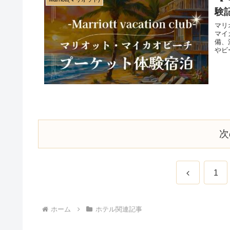
験
マリ
マイ
備、
やビ
で、
次
前
1
へ
ホーム
ホテル関連記事