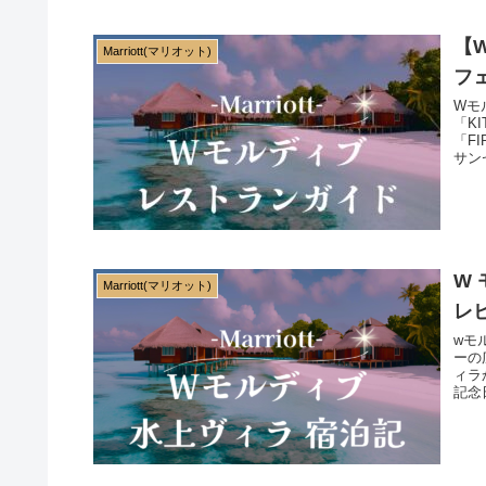
【
Marriott(マリオット)
フ
Wモ
「K
「F
サン
きる
W
Marriott(マリオット)
レ
wモ
ーの
ィラ
記念
い部