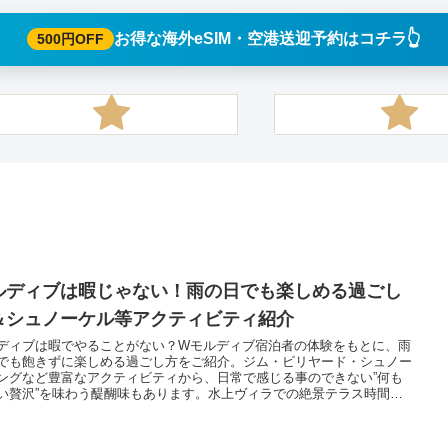
👆️
お得な海外eSIM・空港送迎予約はコチラ
500円OFF
ルディブは暇じゃない！雨の日でも楽しめる過ごし
＆シュノーケル等アクティビティ紹介
ディブは暇でやることがない？Wモルディブ宿泊者の体験をもとに、雨
でも飽きずに楽しめる過ごし方をご紹介。ジム・ビリヤード・シュノー
ングなど豊富なアクティビティから、日常で感じる事のできない”何も
い贅沢”を味わう醍醐味もあります。水上ヴィラでの絶景テラス時間や
proでの記録術も要チェックを。