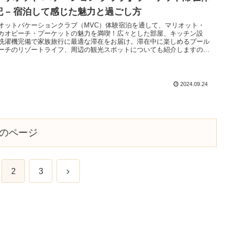
記 – 宿泊して感じた魅力と過ごし方
オットバケーションクラブ（MVC）体験宿泊を通して、マリオット・
カオビーチ・プーケットの魅力を満喫！広々とした部屋、キッチン設
洗濯機完備で家族旅行に最適な滞在をお届け。滞在中に楽しめるプール
ーチのリゾートライフ、周辺の観光スポットについても紹介しますの
タイムシェア契約のご参考になさってください。
2024.09.24
のページ
次
2
3
へ