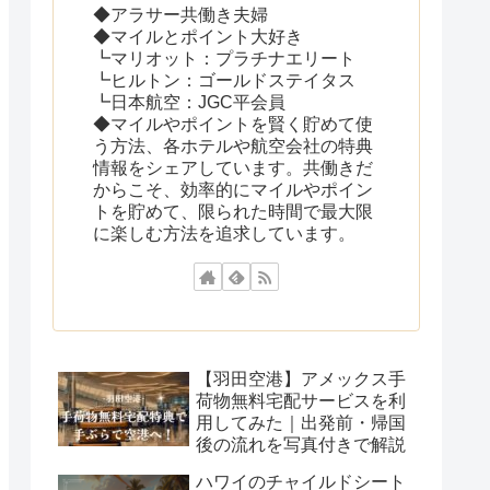
◆アラサー共働き夫婦
◆マイルとポイント大好き
┗マリオット：プラチナエリート
┗ヒルトン：ゴールドステイタス
┗日本航空：JGC平会員
◆マイルやポイントを賢く貯めて使
う方法、各ホテルや航空会社の特典
情報をシェアしています。共働きだ
からこそ、効率的にマイルやポイン
トを貯めて、限られた時間で最大限
に楽しむ方法を追求しています。
【羽田空港】アメックス手
荷物無料宅配サービスを利
用してみた｜出発前・帰国
後の流れを写真付きで解説
ハワイのチャイルドシート