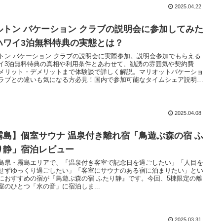
2025.04.22
ルトン バケーション クラブの説明会に参加してみた
ハワイ3泊無料特典の実態とは？
トン バケーション クラブの説明会に実際参加。説明会参加でもらえる
イ3泊無料特典の真相や利用条件とあわせて、勧誘の雰囲気や契約費
メリット・デメリットまで体験談で詳しく解説。マリオットバケーショ
ラブとの違いも気になる方必見！国内で参加可能なタイムシェア説明会
行の選択肢を広げていきましょう。
2025.04.08
霧島】個室サウナ 温泉付き離れ宿「鳥遊ぶ森の宿 ふ
り静」宿泊レビュー
島県・霧島エリアで、「温泉付き客室で記念日を過ごしたい」「人目を
せずゆっくり過ごしたい」「客室にサウナのある宿に泊まりたい」とい
におすすめの宿が『鳥遊ぶ森の宿 ふたり静』です。今回、5棟限定の離
室のひとつ「水の音」に宿泊しま...
2025.03.31