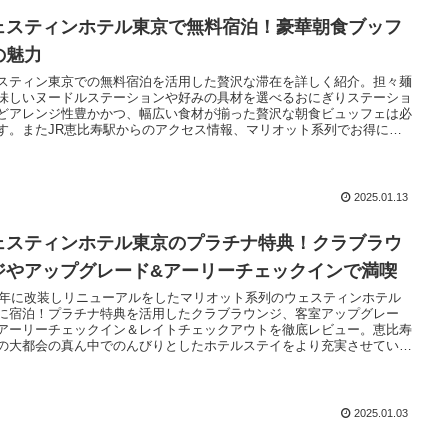
ェスティンホテル東京で無料宿泊！豪華朝食ブッフ
の魅力
スティン東京での無料宿泊を活用した贅沢な滞在を詳しく紹介。担々麺
味しいヌードルステーションや好みの具材を選べるおにぎりステーショ
どアレンジ性豊かかつ、幅広い食材が揃った贅沢な朝食ビュッフェは必
す。またJR恵比寿駅からのアクセス情報、マリオット系列でお得に泊
無料宿泊特典についても紹介します。
2025.01.13
ェスティンホテル東京のプラチナ特典！クラブラウ
ジやアップグレード&アーリーチェックインで満喫
23年に改装しリニューアルをしたマリオット系列のウェスティンホテル
に宿泊！プラチナ特典を活用したクラブラウンジ、客室アップグレー
アーリーチェックイン＆レイトチェックアウトを徹底レビュー。恵比寿
の大都会の真ん中でのんびりとしたホテルステイをより充実させていき
ょう。
2025.01.03