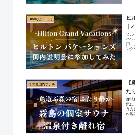
ヒ
Hilton(ヒルトン)
｜
ヒル
ハワ
用、
ンク
で旅
【
その他国内ホテル
た
鹿児
気に
う方
れ客