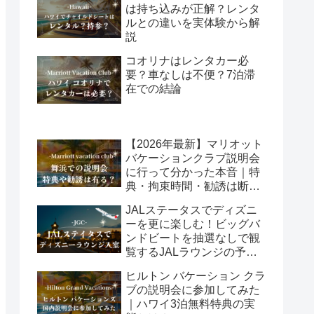
は持ち込みが正解？レンタ
ルとの違いを実体験から解
説
コオリナはレンタカー必
要？車なしは不便？7泊滞
在での結論
【2026年最新】マリオット
バケーションクラブ説明会
に行って分かった本音｜特
典・拘束時間・勧誘は断れ
る？
JALステータスでディズニ
ーを更に楽しむ！ビッグバ
ンドビートを抽選なしで観
覧するJALラウンジの予約
方法
ヒルトン バケーション クラ
ブの説明会に参加してみた
｜ハワイ3泊無料特典の実