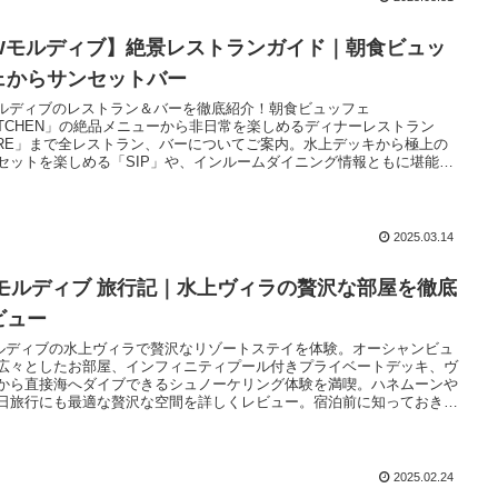
Wモルディブ】絶景レストランガイド｜朝食ビュッ
ェからサンセットバー
ルディブのレストラン＆バーを徹底紹介！朝食ビュッフェ
ITCHEN」の絶品メニューから非日常を楽しめるディナーレストラン
IRE」まで全レストラン、バーについてご案内。水上デッキから極上の
セットを楽しめる「SIP」や、インルームダイニング情報ともに堪能で
至福の食事を体験をお届けします。
2025.03.14
 モルディブ 旅行記｜水上ヴィラの贅沢な部屋を徹底
ビュー
ルディブの水上ヴィラで贅沢なリゾートステイを体験。オーシャンビュ
広々としたお部屋、インフィニティプール付きプライベートデッキ、ヴ
から直接海へダイブできるシュノーケリング体験を満喫。ハネムーンや
日旅行にも最適な贅沢な空間を詳しくレビュー。宿泊前に知っておきた
屋選びのポイントやおすすめの過ごし方を解説！
2025.02.24