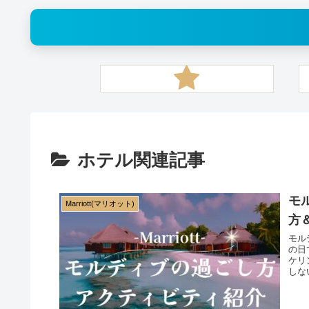
ホテル関連記事
モ
Marriott(マリオット)
方
モル
の日
ケリ
しな
Go