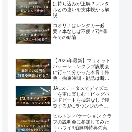
は持ち込みが正解？レンタ
ルとの違いを実体験から解
説
コオリナはレンタカー必
要？車なしは不便？7泊滞
在での結論
【2026年最新】マリオット
バケーションクラブ説明会
に行って分かった本音｜特
典・拘束時間・勧誘は断れ
る？
JALステータスでディズニ
ーを更に楽しむ！ビッグバ
ンドビートを抽選なしで観
覧するJALラウンジの予約
方法
ヒルトン バケーション クラ
ブの説明会に参加してみた
｜ハワイ3泊無料特典の実