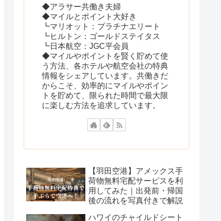
◆アラサー共働き夫婦
◆マイルとポイント大好き
┗マリオット：プラチナエリート
┗ヒルトン：ゴールドステイタス
┗日本航空：JGC平会員
◆マイルやポイントを賢く貯めて使
う方法、各ホテルや航空会社の特典
情報をシェアしています。共働きだ
からこそ、効率的にマイルやポイン
トを貯めて、限られた時間で最大限
に楽しむ方法を追求しています。
【羽田空港】アメックス手
荷物無料宅配サービスを利
用してみた｜出発前・帰国
後の流れを写真付きで解説
ハワイのチャイルドシート